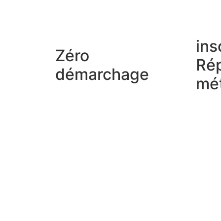
ins
Zéro
Rép
démarchage
mét