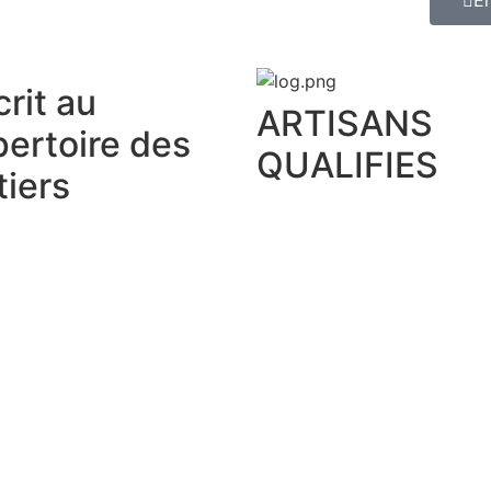
crit au
ARTISANS
ertoire des
QUALIFIES
iers