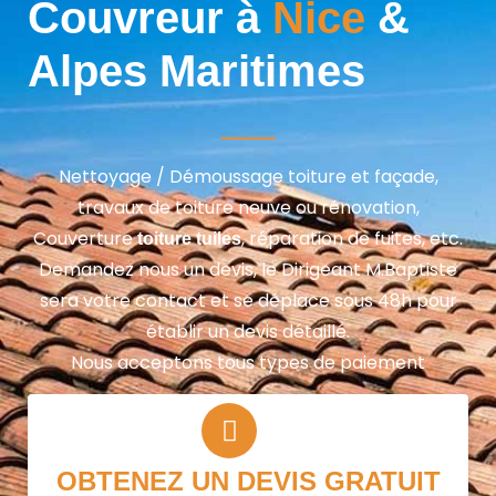
Couvreur à
Nice
&
Alpes Maritimes
Nettoyage / Démoussage toiture et façade,
travaux de toiture neuve ou rénovation,
Couverture
, réparation de fuites, etc.
toiture tuiles
Demandez nous un devis, le Dirigeant M.Baptiste
sera votre contact et se déplace sous 48h pour
établir un devis détaillé.
Nous acceptons tous types de paiement
OBTENEZ UN DEVIS GRATUIT