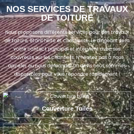
NOS SERVICES DE TRAVAUX
DE TOITURE
Nous proposons différents services pour des travaux
de toiture, étanchéité et charpente. Le dirigeant sera
votre contact principal et intervient avec ses
couvreurs sur les chantiers. N’hésitez pas à nous
appeler ou nous demander un devis nous sommes
disponibles pour vous répondre rapidement !
Couverture Tuiles