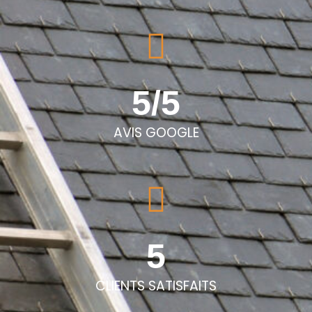
5/
5
AVIS GOOGLE
5
CLIENTS SATISFAITS